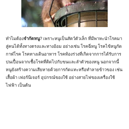
ทำไมต้อง
จำกัดหนู
? เพราะหนูเป็นสัตว์ตัวเล็ก ที่มีพาหะนำโรคมา
สู่คนได้ทั้งทางตรงและทางอ้อม อย่างเช่น โรคฉี่หนู โรคไข้หนูกัด
กาฬโรค โรคทางเดินอาหาร โรคท้องร่วงที่เกิดจากการได้รับการ
ปนเปื้อนจากเชื้อโรคที่ติดไปกับขนและลำตัวของหนู นอกจากนี้
หนูยังสร้างความเสียหายด้วยการกัดแทะหรือทำลายข้าวของ เช่น
เสื้อผ้า เฟอร์นิเจอร์ อุปกรณ์ของใช้ อย่างสายไฟของเครื่องใช้
ไฟฟ้า เป็นต้น