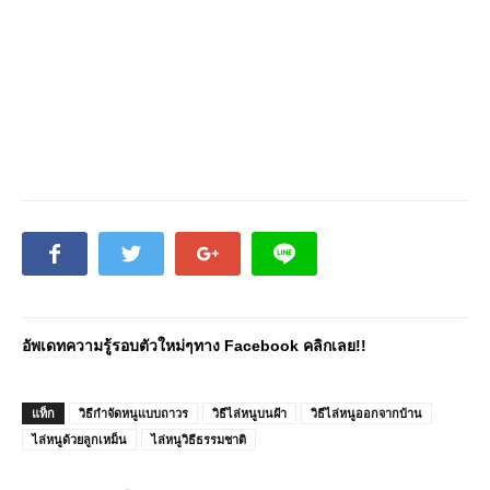
อัพเดทความรู้รอบตัวใหม่ๆทาง Facebook คลิกเลย!!
แท็ก
วิธีกำจัดหนูแบบถาวร
วิธีไล่หนูบนฝ้า
วิธีไล่หนูออกจากบ้าน
ไล่หนูด้วยลูกเหม็น
ไล่หนูวิธีธรรมชาติ