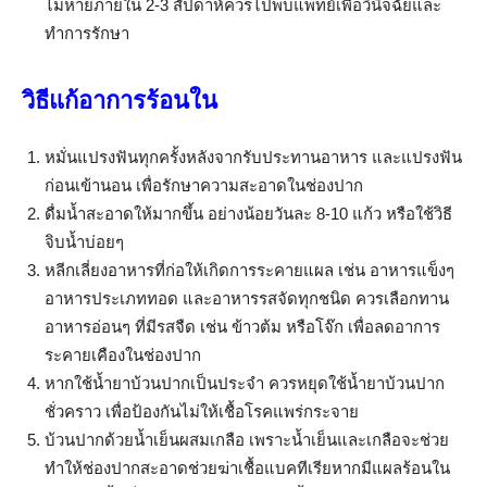
ไม่หายภายใน 2-3 สัปดาห์ควรไปพบแพทย์เพื่อวินิจฉัยและ
ทำการรักษา
วิธีแก้อาการร้อนใน
หมั่นแปรงฟันทุกครั้งหลังจากรับประทานอาหาร และแปรงฟัน
ก่อนเข้านอน เพื่อรักษาความสะอาดในช่องปาก
ดื่มน้ำสะอาดให้มากขึ้น อย่างน้อยวันละ 8-10 แก้ว หรือใช้วิธี
จิบน้ำบ่อยๆ
หลีกเลี่ยงอาหารที่ก่อให้เกิดการระคายแผล เช่น อาหารแข็งๆ
อาหารประเภททอด และอาหารรสจัดทุกชนิด ควรเลือกทาน
อาหารอ่อนๆ ที่มีรสจืด เช่น ข้าวต้ม หรือโจ๊ก เพื่อลดอาการ
ระคายเคืองในช่องปาก
หากใช้น้ำยาบ้วนปากเป็นประจำ ควรหยุดใช้น้ำยาบ้วนปาก
ชั่วคราว เพื่อป้องกันไม่ให้เชื้อโรคแพร่กระจาย
บ้วนปากด้วยน้ำเย็นผสมเกลือ เพราะน้ำเย็นและเกลือจะช่วย
ทำให้ช่องปากสะอาดช่วยฆ่าเชื้อแบคทีเรียหากมีแผลร้อนใน