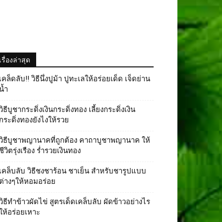
เรื่องล่าสุด
เคล็ดลับ!! วิธีนึ่งปูม้า ปูทะเลให้อร่อยเด็ด เจ็ดย่าน
น้ำ
วิธีบูชากระดิ่งเงินกระดิ่งทอง เลี้ยงกระดิ่งเงิน
กระดิ่งทองยังไงให้รวย
วิธีบูชาพญานาคที่ถูกต้อง คาถาบูชาพญานาค ให้
ชีวิตรุ่งเรือง ร่ำรวยเงินทอง
เคล็บลับ วิธีชงชาร้อน ชาเย็น สำหรับชารูปแบบ
ต่างๆให้หอมอร่อย
วิธีทําข้าวผัดไข่ สูตรเด็ดเคล็บลับ ผัดข้าวอย่างไร
ให้อร่อยเหาะ