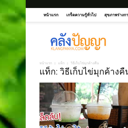
หน้าแรก
เกร็ดความรู้ทั่วไป
สุขภาพร่างก
คลัง
ปัญญา.คอม
หน้าแรก
แท็ก
วิธีเก็บไข่มุกค้างคืน
แท็ก: วิธีเก็บไข่มุกค้างคื