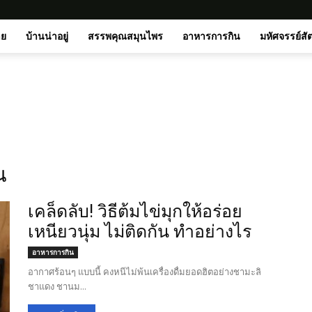
าย
บ้านน่าอยู่
สรรพคุณสมุนไพร
อาหารการกิน
มหัศจรรย์สั
น
เคล็ดลับ! วิธีต้มไข่มุกให้อร่อย
เหนียวนุ่ม ไม่ติดกัน ทำอย่างไร
อาหารการกิน
อากาศร้อนๆ แบบนี้ คงหนีไม่พ้นเครื่องดื่มยอดฮิตอย่างชามะลิ
ชาแดง ชานม...