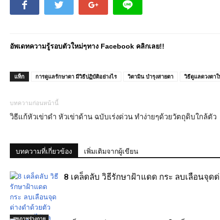
อัพเดทความรู้รอบตัวใหม่ๆทาง Facebook คลิกเลย!!
แท็ก
การดูแลรักษาตา มีวิธีปฏิบัติอย่างไร
วิตามิน บํารุงสายตา
วิธีดูแลดวงตาใ
บทความก่อนหน้านี้
วิธีแก้หัวเข่าดำ หัวเข่าด้าน ฉบับเร่งด่วน ทำง่ายๆด้วยวัตถุดิบใกล้ตัว
บทความที่เกี่ยวข้อง
เพิ่มเติมจากผู้เขียน
8 เคล็ดลับ วิธีรักษาฝ้าแดด กระ ลบเลือนจุด
สุขภาพร่างกาย