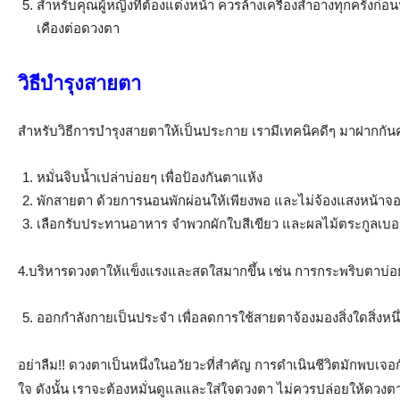
สำหรับคุณผู้หญิงที่ต้องแต่งหน้า ควรล้างเครื่องสำอางทุกครั้
เคืองต่อดวงตา
วิธีบำรุงสายตา
สำหรับวิธีการบำรุงสายตาให้เป็นประกาย เรามีเทคนิคดีๆ มาฝากกันค
หมั่นจิบน้ำเปล่าบ่อยๆ เพื่อป้องกันตาแห้ง
พักสายตา ด้วยการนอนพักผ่อนให้เพียงพอ และไม่จ้องแสงหน้าจอใ
เลือกรับประทานอาหาร จำพวกผักใบสีเขียว และผลไม้ตระกูลเบอร์รี่
4.บริหารดวงตาให้แข็งแรงและสดใสมากขึ้น เช่น การกระพริบตาบ่อย
ออกกำลังกายเป็นประจำ เพื่อลดการใช้สายตาจ้องมองสิ่งใดสิ่งหน
อย่าลืม!! ดวงตาเป็นหนึ่งในอวัยวะที่สำคัญ การดำเนินชีวิตมักพบเ
ใจ ดังนั้น เราจะต้องหมั่นดูแลและใส่ใจดวงตา ไม่ควรปล่อยให้ดวงต